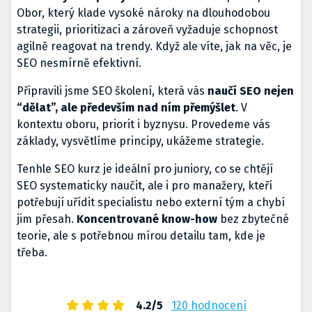
Obor, který klade vysoké nároky na dlouhodobou
strategii, prioritizaci a zároveň vyžaduje schopnost
agilně reagovat na trendy. Když ale víte, jak na věc, je
SEO nesmírně efektivní.
Připravili jsme SEO školení, která vás
naučí SEO nejen
“dělat”, ale především nad ním přemýšlet
. V
kontextu oboru, priorit i byznysu. Provedeme vás
základy, vysvětlíme principy, ukážeme strategie.
Tenhle SEO kurz je ideální pro juniory, co se chtějí
SEO systematicky naučit, ale i pro manažery, kteří
potřebují uřídit specialistu nebo externí tým a chybí
jim přesah.
Koncentrované know-how
bez zbytečné
teorie, ale s potřebnou mírou detailu tam, kde je
třeba.
4.2/5
120 hodnocení