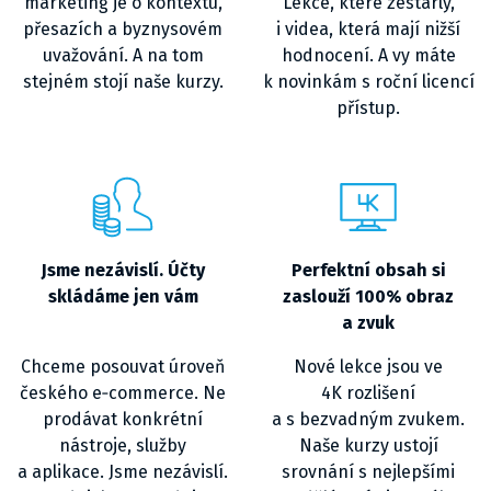
marketing je o kontextu,
Lekce, které zestárly,
přesazích a byznysovém
i videa, která mají nižší
uvažování. A na tom
hodnocení. A vy máte
stejném stojí naše kurzy.
k novinkám s roční licencí
přístup.
Jsme nezávislí. Účty
Perfektní obsah si
skládáme jen vám
zaslouží 100% obraz
a zvuk
Chceme posouvat úroveň
Nové lekce jsou ve
českého e‑commerce. Ne
4K rozlišení
prodávat konkrétní
a s bezvadným zvukem.
nástroje, služby
Naše kurzy ustojí
a aplikace. Jsme nezávislí.
srovnání s nejlepšími