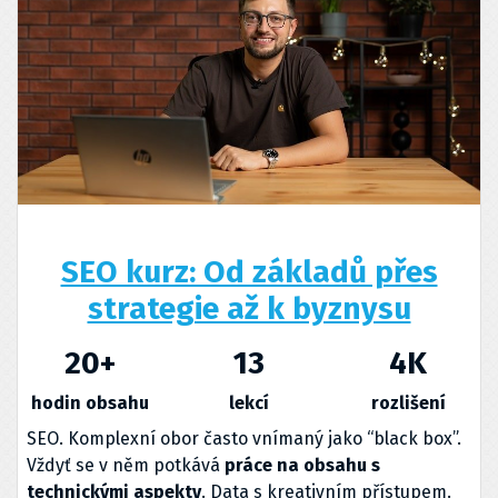
SEO kurz: Od základů přes
strategie až k byznysu
20
+
13
4
K
hodin obsahu
lekcí
rozlišení
SEO. Komplexní obor často vnímaný jako “black box”.
Vždyť se v něm potkává
práce na obsahu s
technickými aspekty
. Data s kreativním přístupem.