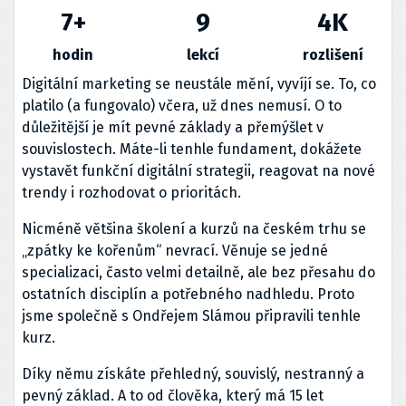
7
+
9
4
K
hodin
lekcí
rozlišení
Digitální marketing se neustále mění, vyvíjí se. To, co
platilo (a fungovalo) včera, už dnes nemusí. O to
důležitější je mít pevné základy a přemýšlet v
souvislostech. Máte-li tenhle fundament, dokážete
vystavět funkční digitální strategii, reagovat na nové
trendy i rozhodovat o prioritách.
Nicméně většina školení a kurzů na českém trhu se
„zpátky ke kořenům“ nevrací. Věnuje se jedné
specializaci, často velmi detailně, ale bez přesahu do
ostatních disciplín a potřebného nadhledu. Proto
jsme společně s Ondřejem Slámou připravili tenhle
kurz.
Díky němu získáte přehledný, souvislý, nestranný a
pevný základ. A to od člověka, který má 15 let