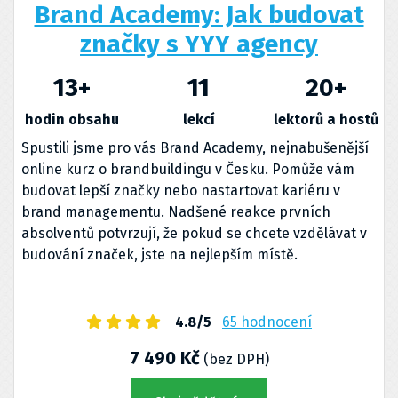
Brand Academy: Jak budovat
značky s YYY agency
13
+
11
20
+
hodin obsahu
lekcí
lektorů a hostů
Spustili jsme pro vás Brand Academy, nejnabušenější
online kurz o brandbuildingu v Česku. Pomůže vám
budovat lepší značky nebo nastartovat kariéru v
brand managementu. Nadšené reakce prvních
absolventů potvrzují, že pokud se chcete vzdělávat v
budování značek, jste na nejlepším místě.
4.8/5
65 hodnocení
7 490 Kč
(bez DPH)