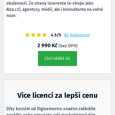
zkušeností. Ze strany inzerenta (e-shopu jako
Alza.cz), agentury, médií, ale i konzultanta na volné
noze.
4.5/5
82 hodnocení
2 990 Kč
(bez DPH)
Chci vědět víc
Více licencí za lepší cenu
Díky kurzům od Digisemestru snadno zaškolíte
nováčky nebo posunete celý marketingový tým.