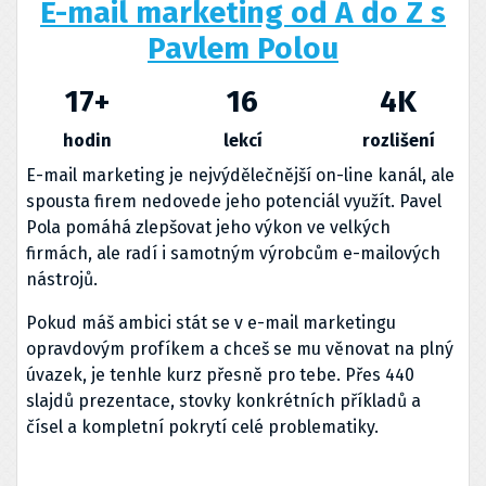
E-mail marketing od A do Z s
Pavlem Polou
17
+
16
4
K
hodin
lekcí
rozlišení
E-mail marketing je nejvýdělečnější on-line kanál, ale
spousta firem nedovede jeho potenciál využít. Pavel
Pola pomáhá zlepšovat jeho výkon ve velkých
firmách, ale radí i samotným výrobcům e-mailových
nástrojů.
Pokud máš ambici stát se v e-mail marketingu
opravdovým profíkem a chceš se mu věnovat na plný
úvazek, je tenhle kurz přesně pro tebe. Přes 440
slajdů prezentace, stovky konkrétních příkladů a
čísel a kompletní pokrytí celé problematiky.