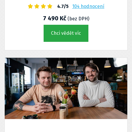
4.7/5
104 hodnocení
7 490 Kč
(bez DPH)
Chci vědět víc